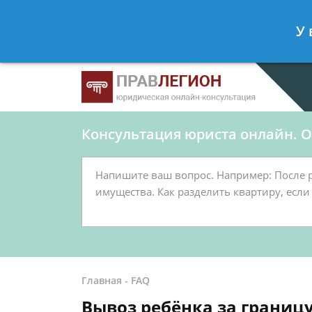
Ершов Станислав
- Юрист по граж
У 
Спросить юриста
Консультация юриста онлайн. От
Главная
-
FAQ
Вывоз ребёнка за границу