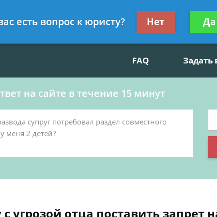
данскому праву, социальные вопросы
Получите консул
вас есть вопрос к юристу?
Нет
Да
бес
FAQ
Задать
вет на сайте в течение 15 минут
 с угрозой отца поставить запрет 