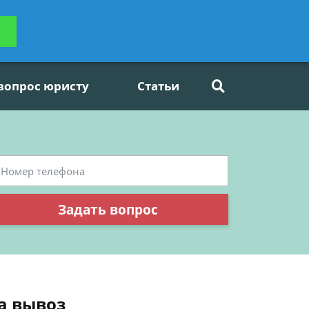
ьтацию
Задать вопрос
платно
 вопрос юристу
Статьи
Задать вопрос
на вывоз