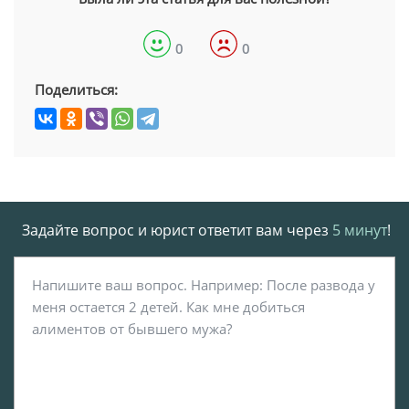
0
0
Поделиться:
Задайте вопрос и юрист ответит вам через
5 минут
!