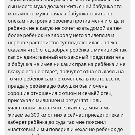
сын моего мужа должен жить с ней бабушка это
мать моего мужа начала бабушка ходить по
опекам настроила ребёнка против меня и отца и
ребенок не в какую не хочет ехать домой да тем
более ребёнок не здоров у него эпилепсия и
нервное растройство тут подключилась опека
сказали чтоб отец забрал ребёнка с милицией так
как он единственный его законый представитель
а бабушка не имея ни каких прав на ребёнка и не
вкакую его не отдаёт, прячут от отца ссылаясь на
то что ребёнок сам не хочет ехать но это все не
правда у ребёнка до бабушки были очень
хорошие отношения с отцом и семьёй отец
приезжал с милицией и результат ноль
участковый сказал что езжайте домой а мы
живем за 300 км от них а сейчас приедет опека и
заберет ребёнка до суда так мне пояснил
участковый и мы поверил и уехал но ребенок до