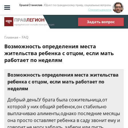
Ершов Станислав
- Юрист по гражданскому праву, социальные вопросы
Спросить юриста
Задать вопрос
-
Главная
FAQ
Возможность определения места
жительства ребенка с отцом, если мать
работает по неделям
Возможность определения места жительства
ребенка с отцом, если мать работает по
неделям
Добрый день!У брата была сожительница,от
которой у них общий ребенок,он стабильно
выплачиваю алименты,однако последние месяцы
она просто оставляет ребенка в саду звонит ему и
говорит,не могу забрать ,забери или пусть