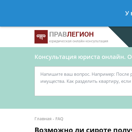
Ершов Станислав
- Юрист по граж
У 
Спросить юриста
Консультация юриста онлайн. От
Главная
-
FAQ
Возможно ли сироте получ