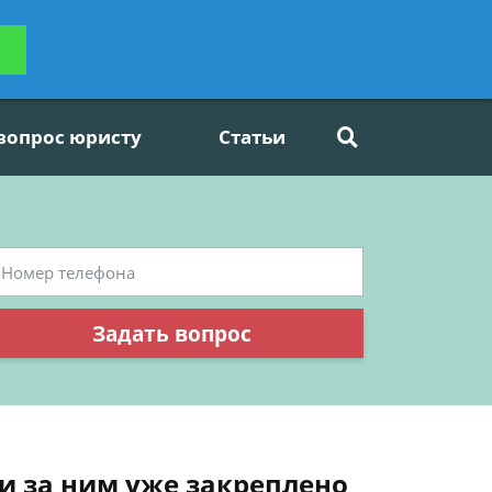
ьтацию
Задать вопрос
платно
 вопрос юристу
Статьи
Задать вопрос
ли за ним уже закреплено