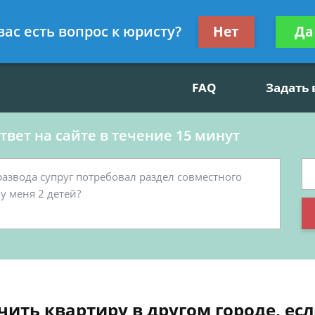
данскому праву, социальные вопросы
Получите консул
вас есть вопрос к юристу?
Нет
Да
бес
FAQ
Задать
вет на сайте в течение 15 минут
ить квартиру в другом городе, ес