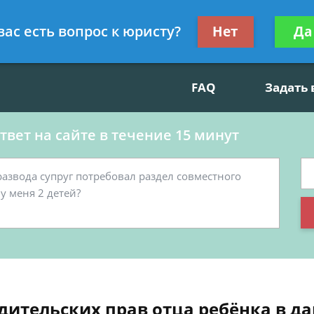
данскому праву, социальные вопросы
Получите консул
вас есть вопрос к юристу?
Нет
Да
бес
FAQ
Задать
вет на сайте в течение 15 минут
ительских прав отца ребёнка в да