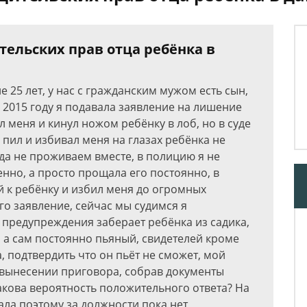
ельских прав отца ребёнка в
 25 лет, у нас с гражданским мужом есть сын,
в 2015 году я подавала заявление на лишение
л меня и кинул ножом ребёнку в лоб, но в суде
 пил и избивал меня на глазах ребёнка не
уда не проживаем вместе, в полицию я не
нно, а просто прощала его постоянно, в
й к ребёнку и избил меня до огромных
его заявление, сейчас мы судимся я
 предупреждения заберает ребёнка из садика,
й а сам постоянно пьяный, свидетелей кроме
а, подтвердить что он пьёт не сможет, мой
е вынесении приговора, собрав документы
акова вероятность положительного ответа? На
ала поэтому за должности пока нет