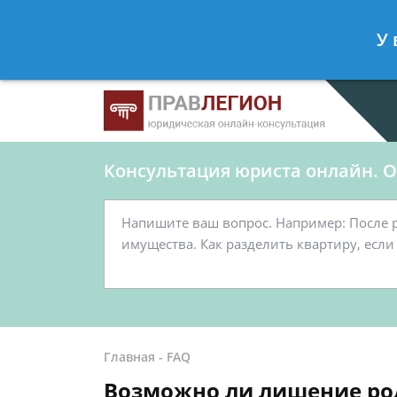
Ершов Станислав
- Юрист по граж
У 
Спросить юриста
Консультация юриста онлайн. От
Главная
-
FAQ
Возможно ли лишение род