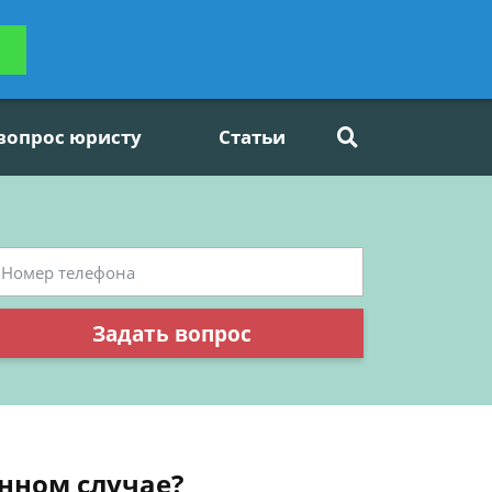
ьтацию
Задать вопрос
платно
 вопрос юристу
Статьи
Задать вопрос
нном случае?