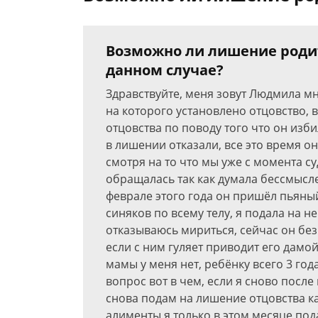
Возможно ли лишение родит
данном случае?
Здравствуйте, меня зовут Людмила мне
на которого установлено отцовство, 
отцовства по поводу того что он изби
в лишении отказали, все это время он
смотря на то что мы уже с момента с
обращалась так как думала бессмысле
феврале этого года он пришёл пьяны
синяков по всему телу, я подала на н
отказываюсь мириться, сейчас он без
если с ним гуляет приводит его дамо
мамы у меня нет, ребёнку всего 3 год
вопрос вот в чем, если я сново посл
снова подам на лишение отцовства к
алименты я только в этом месяце под