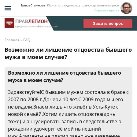
Ершов Станислав
- Юрист по гражданскому праву, социальные вопросы
Спросить юриста
Задать вопрос
-
Главная
FAQ
Возможно ли лишение отцовства бывшего
мужа в моем случае?
Возможно ли лишение отцовства бывшего
мужа в моем случае?
Здравствуйте!С бывшим мужем состояла в браке с
2007 по 2008 г.Дочери 10 лет.С 2009 года мы его
не видали.Знаем лишь что живёт в Усть-Куте с
новой семьёй.Хотим лишить отцовства(дочь
тоже) и аннулировать запись в сведетельстве о
рождении,удочерит её мой нынешний
муж.Алименты не платил,давно уже заявление