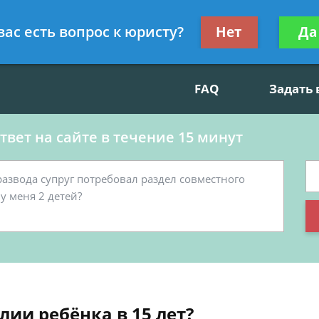
данскому праву, социальные вопросы
Получите консул
вас есть вопрос к юристу?
Нет
Да
бес
FAQ
Задать
вет на сайте в течение 15 минут
ии ребёнка в 15 лет?