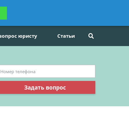
ьтацию
Задать вопрос
платно
 вопрос юристу
Статьи
Задать вопрос