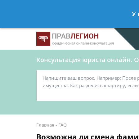
Ершов Станислав
- Юрист по граж
У 
Спросить юриста
Консультация юриста онлайн. От
Главная
-
FAQ
Возможна ли смена фамил