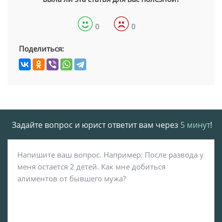
0
0
Поделиться:
Задайте вопрос и юрист ответит вам через
5 минут
!