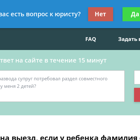
данскому праву, социальные вопросы
Получите консул
вас есть вопрос к юристу?
Нет
Да
бес
FAQ
Задать
вет на сайте в течение 15 минут
на выезд, если у ребенка фамилия