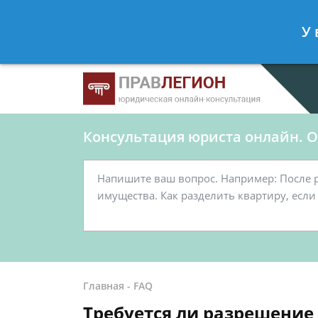
Ершов Станислав
- Юрист по граж
У 
Спросить юриста
Консультация юриста онлайн. От
Главная
-
FAQ
Требуется ли разрешение 