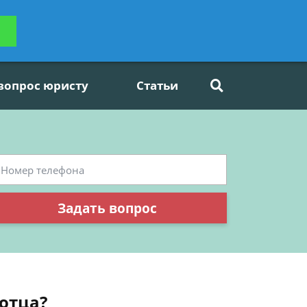
ьтацию
Задать вопрос
платно
 вопрос юристу
Статьи
Задать вопрос
 отца?