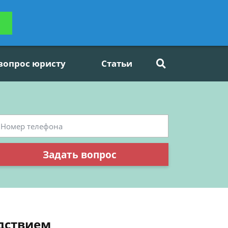
ьтацию
Задать вопрос
платно
 вопрос юристу
Статьи
Задать вопрос
едствием