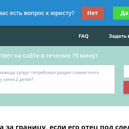
данскому праву, социальные вопросы
Получите консул
вас есть вопрос к юристу?
Нет
Да
бес
FAQ
Задать
вет на сайте в течение 15 минут
а за границу, если его отец под сл