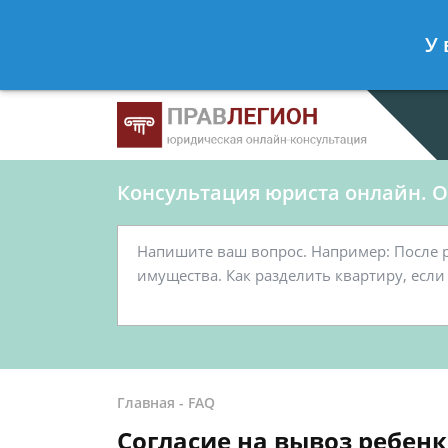
Ершов Станислав
- Юрист по граж
У 
Спросить юриста
Консультация юриста онлайн. От
Главная
-
FAQ
Согласие на вывоз ребенк