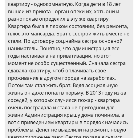
квартиру - однокомнатную. Когда дети в 18 лет
вышли из приюта - орган опеки их, хоть они и
разнополые определил в эту же квартиру.
Квартира была в плохом состоянии, без ремонта,
плюс это мансарда. Брат с сестрой жить вместе не
стали. По договору соц.найма сестра основной
наниматель. Понятно, что администрация все
годы настаивала на приватизации, но этот
момент не особо существенный. Сначала сестра
сдавала квартиру, чтоб оплачивать свое
проживание в другом городе на заработках.
Потом там стал жить брат. Ведя асоциальную
жизнь он даже попал в тюрьму. В 2013 году из-за
соседей, у которых случился пожар - квартира
очень пострадала и стала не пригодной для
жизни.Администрация крышу дома починила, а
вот с приведением квартиры в порядок начались
проблемы. Денег не выделили на ремонт, новую
квартиру тоже не дают. Сестра подала в суд иск,