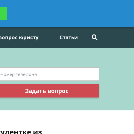
ьтацию
Задать вопрос
платно
 вопрос юристу
Статьи
Задать вопрос
удентке из