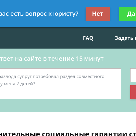
данскому праву, социальные вопросы
Получите консул
вас есть вопрос к юристу?
Нет
Да
бес
FAQ
Задать
вет на сайте в течение 15 минут
ительные социальные гарантии ст