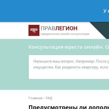
Ершов Станислав
- Юрист по граж
У 
Спросить юриста
Консультация юриста онлайн. От
Главная
-
FAQ
Предусмотрены ли дополн