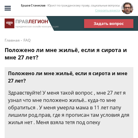
Ершов Станислав
- Юрист по гражданскому праву, социальные вопросы
Спросить юриста
Задать вопрос
-
Главная
FAQ
Положено ли мне жильё, если я сирота и
мне 27 лет?
Положено ли мне жильё, если я сирота и мне
27 лет?
Здравствуйте! У меня такой вопрос , мне 27 лет я
узнал что мне положено жильё.. куда-то мне
обратиться . У меня умерла мама в 11 лет папу
лишили род.прав, где я прописан там условия для
жилья нет . Меня взяла тетя под опеку