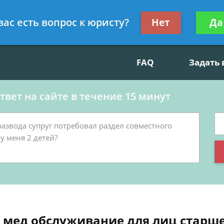
данскому праву, социальные вопросы
Получите консул
вас есть вопрос к юристу?
Нет
Да
бес
FAQ
Задать
вет на сайте в течение 15 минут
 мед обслуживание для лиц старше