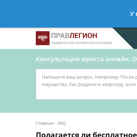
Ершов Станислав
- Юрист по граж
У 
Спросить юриста
Консультация юриста онлайн. От
Главная
-
FAQ
Полагается ли бесплатное