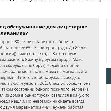
мед обслуживание для лиц старше
олеваниях?
тране. 80-летних стариков не берут в
 стаж более 65 лет. ветеран труда. До 80 лет
пенсии)) сидит более года. За это время
зм заметен. Я живу в другом городе. Мама
ла скорую, ее не берут) Недавно с папой
о вечера не мог встатьа мама не могла выйти
верями. В итоге это обнаружила соседка,
лала укол и уехала.. ВСЁ. Спасибо соседке, она
в таком состоянии одного пожилого человека
л из дома в одних трусах, свалился в какую то
 соседи нашли. Но невозможно сидеть всегда
ь с двумя маразматиками? Неужели работая