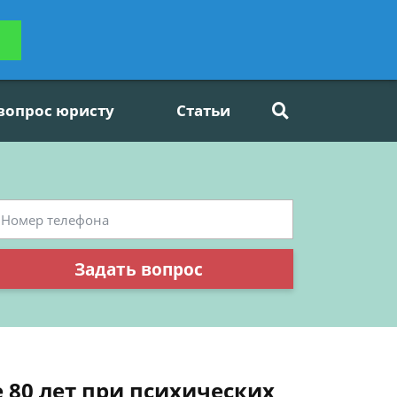
ьтацию
Задать вопрос
платно
 вопрос юристу
Статьи
Задать вопрос
 80 лет при психических