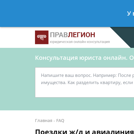
Ершов Станислав
- Юрист по граж
У 
Спросить юриста
Консультация юриста онлайн. От
Главная
-
FAQ
Поездки ж/д и авиалиния