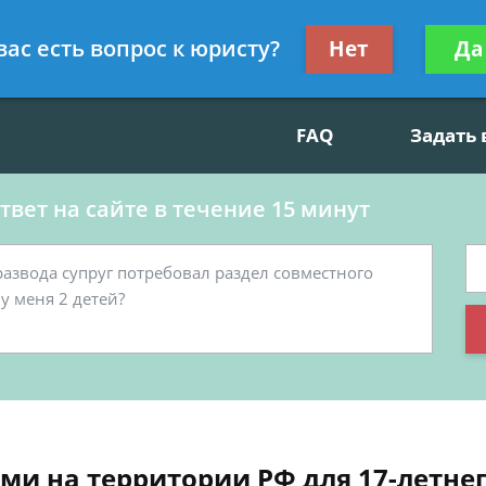
данскому праву, социальные вопросы
Получите консул
вас есть вопрос к юристу?
Нет
Да
бес
FAQ
Задать
вет на сайте в течение 15 минут
ми на территории РФ для 17-летне