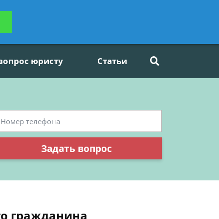
ьтацию
Задать вопрос
платно
 вопрос юристу
Статьи
Задать вопрос
го гражданина