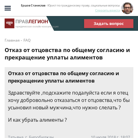
Ершов Станислав
- Юрист по гражданскому праву, социальные вопросы
Спросить юриста
Задать вопрос
-
Главная
FAQ
Отказ от отцовства по общему согласию и
прекращение уплаты алиментов
Отказ от отцовства по общему согласию и
прекращение уплаты алиментов
Здравствуйте ,подскажите подалуйста если я отец
хочу добровольно отказаться от отцовства,что бы
усыновил новый мужчина,что нужно слелать ?
И как убрать алименты ?
Татьяна, г. Биробиджан
10 июля 2018 г. 18:07