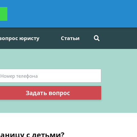
ьтацию
Задать вопрос
платно
 вопрос юристу
Статьи
Задать вопрос
раницу с детьми?