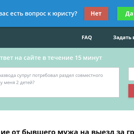
данскому праву, социальные вопросы
Получите консул
вас есть вопрос к юристу?
Нет
Да
бес
FAQ
Задать
вет на сайте в течение 15 минут
ие от бывшего мужа на выезд за г