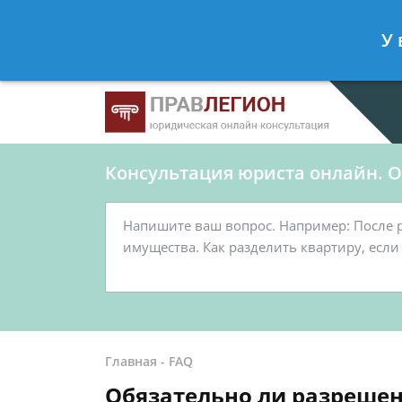
Ершов Станислав
- Юрист по граж
У 
Спросить юриста
Консультация юриста онлайн. От
Главная
-
FAQ
Обязательно ли разрешен