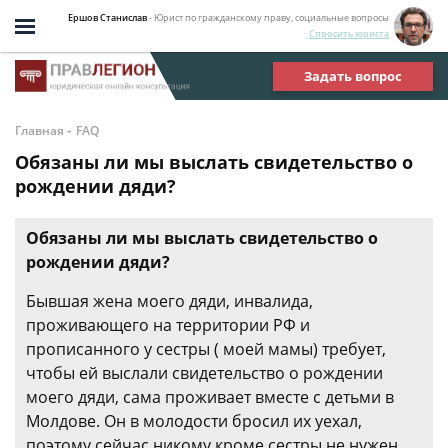
Ершов Станислав
- Юрист по гражданскому праву, социальные вопросы
Спросить юриста
Задать вопрос
-
Главная
FAQ
Обязаны ли мы выслать свидетельство о
рождении дяди?
Обязаны ли мы выслать свидетельство о
рождении дяди?
Бывшая жена моего дяди, инвалида,
проживающего на территории РФ и
прописанного у сестры ( моей мамы) требует,
чтобы ей выслали свидетельство о рождении
моего дяди, сама проживает вместе с детьми в
Молдове. Он в молодости бросил их уехал,
поэтому сейчас никому кроме сестры не нужен,