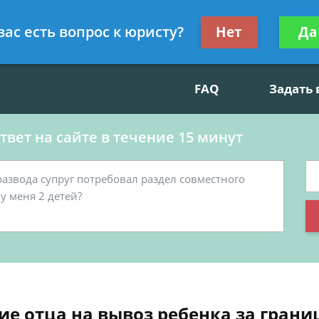
данскому праву, социальные вопросы
Получите консул
вас есть вопрос к юристу?
Нет
Да
бес
FAQ
Задать
вет на сайте в течение 15 минут
ие отца на вывоз ребенка за грани