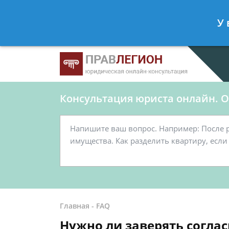
Ершов Станислав
- Юрист по граж
У 
Спросить юриста
Консультация юриста онлайн. От
Главная
-
FAQ
Нужно ли заверять соглас