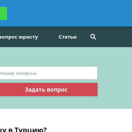
ьтацию
Задать вопрос
платно
 вопрос юристу
Статьи
Задать вопрос
цу в Турцию?