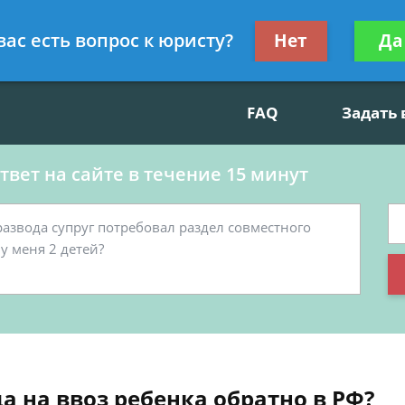
данскому праву, социальные вопросы
Получите консул
вас есть вопрос к юристу?
Нет
Да
бес
FAQ
Задать
вет на сайте в течение 15 минут
а на ввоз ребенка обратно в РФ?