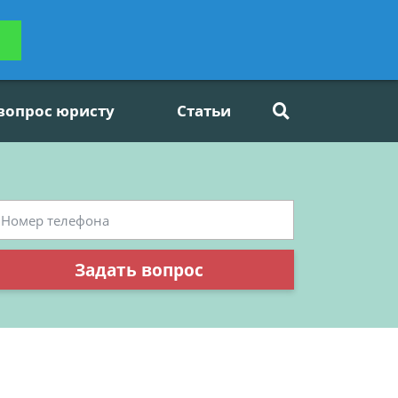
ьтацию
Задать вопрос
платно
 вопрос юристу
Статьи
Задать вопрос