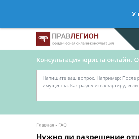
Ершов Станислав
- Юрист по граж
У 
Спросить юриста
Консультация юриста онлайн. От
Главная
-
FAQ
Нужно ли разрешение отц