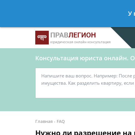
Ершов Станислав
- Юрист по граж
У 
Спросить юриста
Консультация юриста онлайн. От
Главная
-
FAQ
Нужно ли разрешение на 