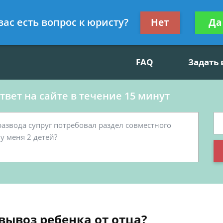
данскому праву, социальные вопросы
Получите консул
вас есть вопрос к юристу?
Нет
Да
бес
FAQ
Задать
вет на сайте в течение 15 минут
вывоз ребенка от отца?