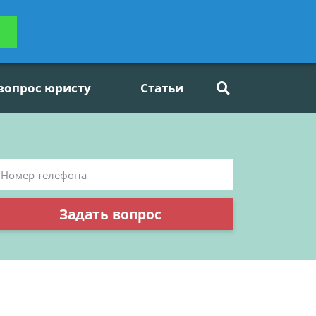
ьтацию
Задать вопрос
платно
 вопрос юристу
Статьи
Задать вопрос