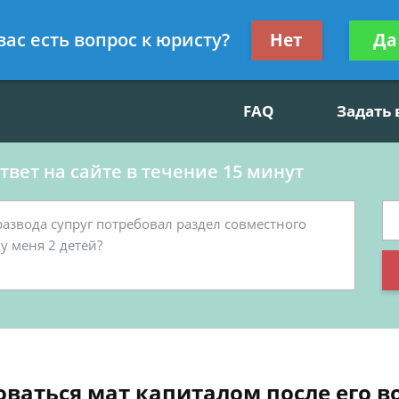
данскому праву, социальные вопросы
Получите консул
вас есть вопрос к юристу?
Нет
Да
бес
FAQ
Задать
вет на сайте в течение 15 минут
ваться мат капиталом после его в