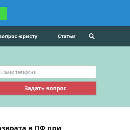
ьтацию
Задать вопрос
платно
 вопрос юристу
Статьи
Задать вопрос
озврата в ПФ при