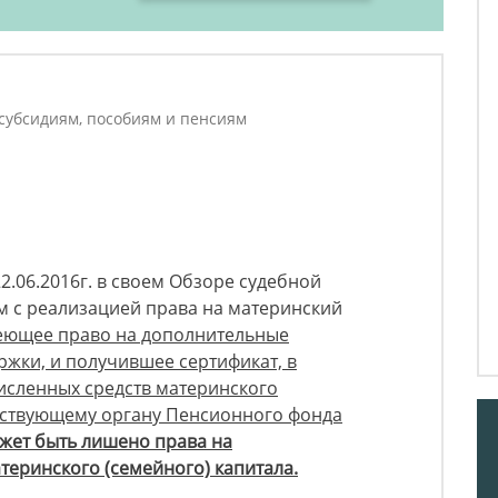
 субсидиям, пособиям и пенсиям
2.06.2016г. в своем Обзоре судебной
м с реализацией права на материнский
еющее право на дополнительные
жки, и получившее сертификат, в
исленных средств материнского
етствующему органу Пенсионного фонда
жет быть лишено права на
теринского (семейного) капитала.