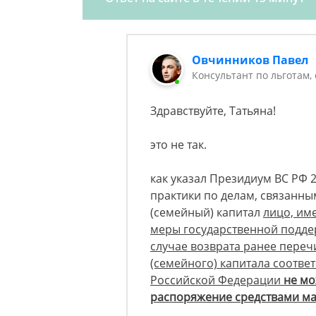
Овчинников Павел
Консультант по льготам,
Здравствуйте, Татьяна!
это не так.
как указал Президиум ВС РФ 2
практики по делам, связанны
(семейный) капитал
лицо, им
меры государственной поддер
случае возврата ранее переч
(семейного) капитала соотв
Российской Федерации
не мо
распоряжение
средствами ма