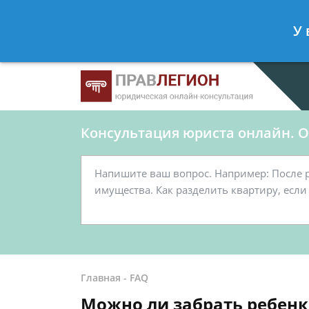
Ершов Станислав
- Юрист по граж
У 
Спросить юриста
Консультация юриста онлайн. От
Главная
-
FAQ
Можно ли забрать ребенк