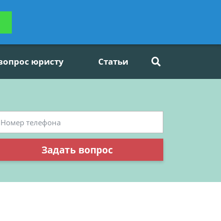
ьтацию
Задать вопрос
платно
 вопрос юристу
Статьи
Задать вопрос