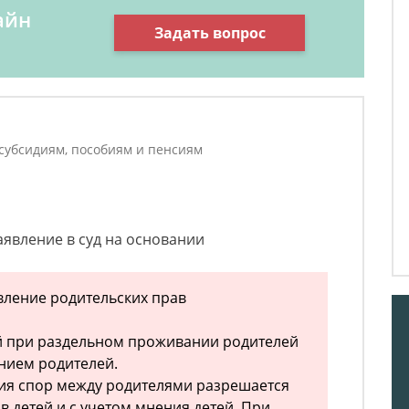
айн
Задать вопрос
 субсидиям, пособиям и пенсиям
аявление в суд на основании
твление родительских прав
ей при раздельном проживании родителей
нием родителей.
ия спор между родителями разрешается
в детей и с учетом мнения детей. При