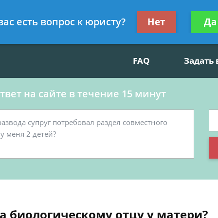
данскому праву, социальные вопросы
Получите консул
вас есть вопрос к юристу?
Нет
Да
бес
FAQ
Задать
вет на сайте в течение 15 минут
а биологическому отцу у матери?