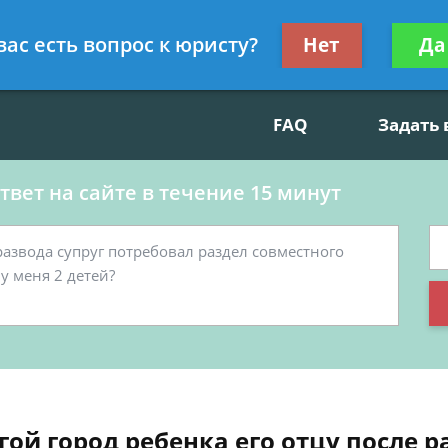
данскому праву, социальные вопросы
Получите консул
вас есть вопрос к юристу?
Нет
Да
бес
FAQ
Задать
вет на сайте в течение 15 минут
ой город ребенка его отцу после р