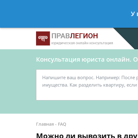
Ершов Станислав
- Юрист по граж
У 
Спросить юриста
Консультация юриста онлайн. От
Главная
-
FAQ
Можно ли вывозить в друг