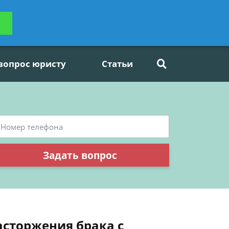
ьтацию
Задать вопрос
платно
 вопрос юристу
Статьи
Задать вопрос
асторжения брака с