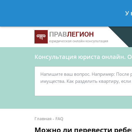
Ершов Станислав
- Юрист по граж
У 
Спросить юриста
Консультация юриста онлайн. От
Главная
-
FAQ
Можно ли перевести ребен