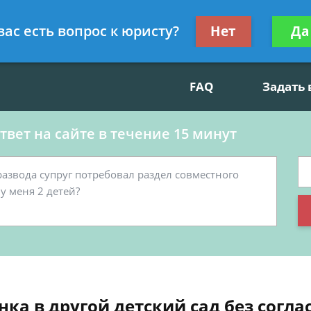
данскому праву, социальные вопросы
Получите консул
вас есть вопрос к юристу?
Нет
Да
бес
FAQ
Задать
вет на сайте в течение 15 минут
ка в другой детский сад без согла