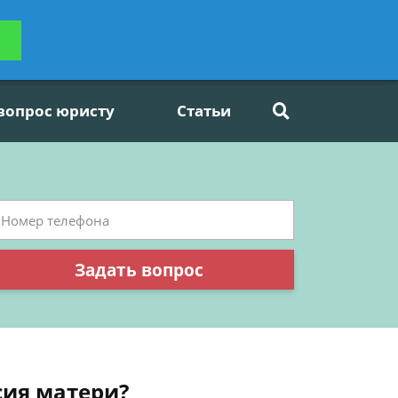
ьтацию
Задать вопрос
платно
 вопрос юристу
Статьи
Задать вопрос
сия матери?