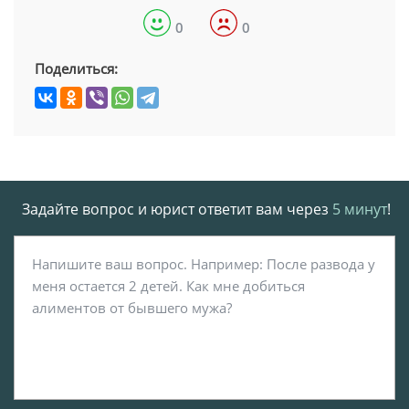
0
0
Поделиться:
Задайте вопрос и юрист ответит вам через
5 минут
!