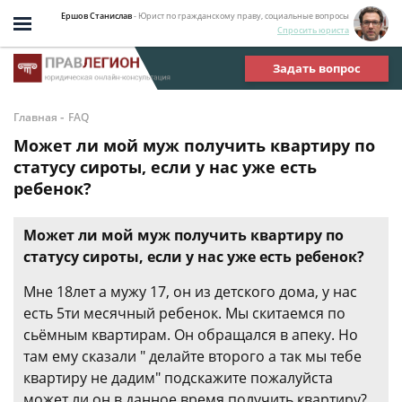
Ершов Станислав
- Юрист по гражданскому праву, социальные вопросы
Спросить юриста
Задать вопрос
-
Главная
FAQ
Может ли мой муж получить квартиру по
статусу сироты, если у нас уже есть
ребенок?
Может ли мой муж получить квартиру по
статусу сироты, если у нас уже есть ребенок?
Мне 18лет а мужу 17, он из детского дома, у нас
есть 5ти месячный ребенок. Мы скитаемся по
сьёмным квартирам. Он обращался в апеку. Но
там ему сказали " делайте второго а так мы тебе
квартиру не дадим" подскажите пожалуйста
может ли он в данное время получить квартиру?