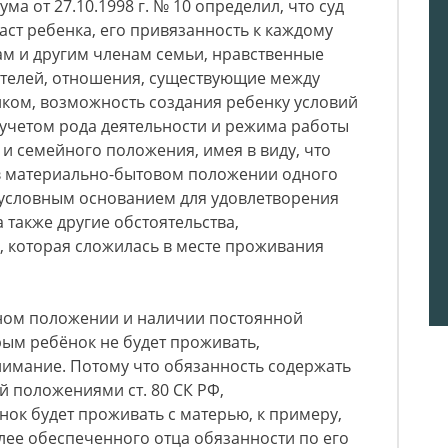
а от 27.10.1998 г. № 10 определил, что суд
ст ребенка, его привязанность к каждому
рам и другим членам семьи, нравственные
ителей, отношения, существующие между
нком, возможность создания ребенку условий
с учетом рода деятельности и режима работы
 и семейного положения, имея в виду, что
в материально-бытовом положении одного
зусловным основанием для удовлетворения
а также другие обстоятельства,
, которая сложилась в месте проживания
ном положении и наличии постоянной
орым ребёнок не будет проживать,
нимание. Потому что обязанность содержать
й положениями ст. 80 СК РФ,
ёнок будет проживать с матерью, к примеру,
лее обеспеченного отца обязанности по его