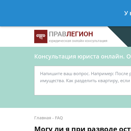
Ершов Станислав
- Юрист по граж
У 
Спросить юриста
Консультация юриста онлайн. От
Главная
-
FAQ
Могу ли я при разводе ос