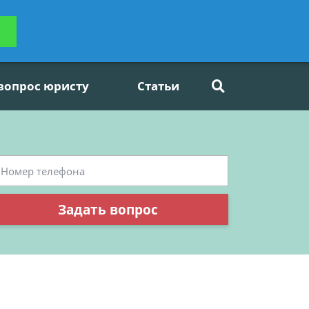
ьтацию
Задать вопрос
платно
 вопрос юристу
Статьи
Задать вопрос