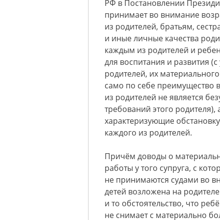
РФ в Постановлении Президиум
принимает во внимание возра
из родителей, братьям, сест
и иные личные качества род
каждым из родителей и ребе
для воспитания и развития (
родителей, их материального
само по себе преимущество 
из родителей не является бе
требований этого родителя), 
характеризующие обстановку
каждого из родителей.
Причём доводы о материаль
работы у того супруга, с кот
не принимаются судами во в
детей возложена на родителе
и то обстоятельство, что реб
не снимает с материально бо