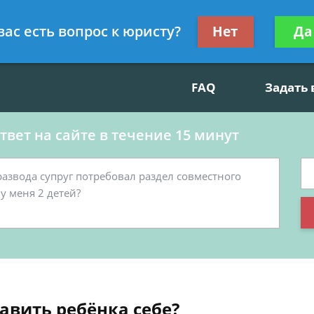
данскому праву, социальные вопросы
Получите консул
вас есть вопрос к юристу?
Нет
Да
бес
FAQ
Задать
вет на сайте в течение 15 минут
тавить ребёнка себе?