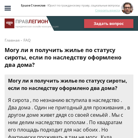
Ершов Станислав
- Юрист по гражданскому праву, социальные вопросы
Спросить юриста
Задать вопрос
-
Главная
FAQ
Могу ли я получить жилье по статусу
сироты, если по наследству оформлено
два дома?
Могу ли я получить жилье по статусу сироты,
если по наследству оформлено два дома?
Я сирота , по незнанию вступила в наследство .
Два дома . Один не пригодный для проживания , в
другом доме живет дядя со своей семьёй . Мы с
ним делим наследство пополам . По квадратам
его площадь подходит для нас обоих . Но
фактически проживать я там не могу . Куда