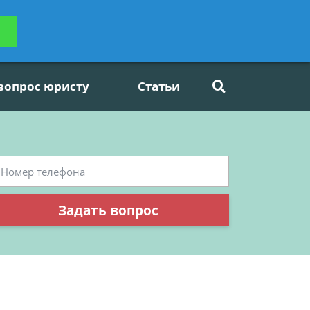
ьтацию
Задать вопрос
платно
 вопрос юристу
Статьи
Задать вопрос