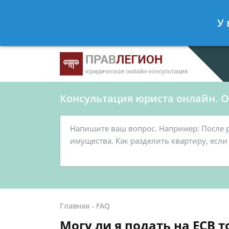
Ершов Станислав
- Юрист по граж
У 
Спросить юриста
Консультация юриста онлайн. От
Главная
-
FAQ
Могу ли я подать на ЕСВ т