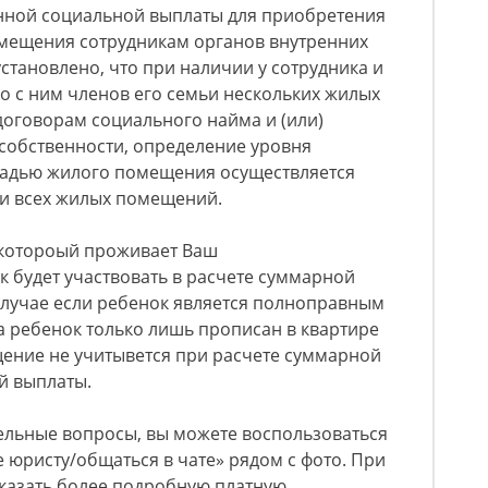
нной социальной выплаты для приобретения
омещения сотрудникам органов внутренних
становлено, что при наличии у сотрудника и
о с ним членов его семьи нескольких жилых
оговорам социального найма и (или)
собственности, определение уровня
адью жилого помещения осуществляется
и всех жилых помещений.
в котороый проживает Ваш
 будет участвовать в расчете суммарной
 случае если ребенок является полноправным
да ребенок только лишь прописан в квартире
щение не учитывется при расчете суммарной
й выплаты.
ельные вопросы, вы можете воспользоваться
юристу/общаться в чате» рядом с фото. При
казать более подробную платную