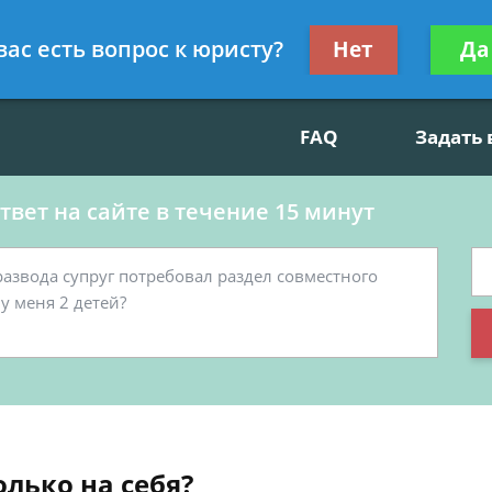
данскому праву, социальные вопросы
Получите консул
вас есть вопрос к юристу?
Нет
Да
бес
FAQ
Задать
вет на сайте в течение 15 минут
олько на себя?