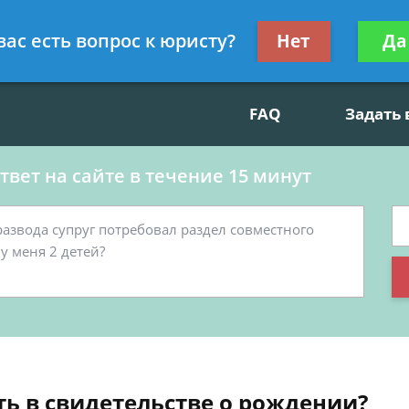
данскому праву, социальные вопросы
Получите консул
вас есть вопрос к юристу?
Нет
Да
бес
FAQ
Задать
вет на сайте в течение 15 минут
ь в свидетельстве о рождении?