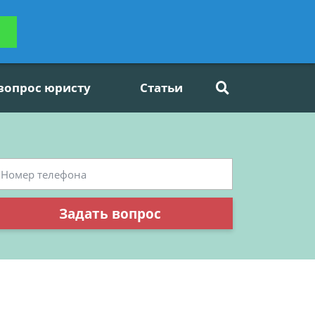
ьтацию
Задать вопрос
платно
 вопрос юристу
Статьи
Задать вопрос