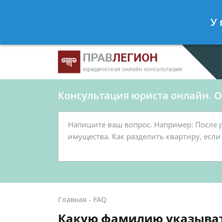
Ершов Станислав
- Юрист по граж
У 
Спросить юриста
Консультация юриста онлайн. От
Главная
-
FAQ
Какую фамилию указыват