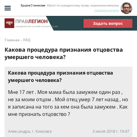
Ершов Станислав
- Юрист по гражданскому праву, социальные вопросы
Спросить юриста
Задать вопрос
-
Главная
FAQ
Какова процедура признания отцовства
умершего человека?
Какова процедура признания отцовства
умершего человека?
Мне 17 лет . Моя мама была замужем один раз ,
не за моим отцом . Мой отец умер 7 лет назад , но
я записана на того за кем она была замужем . Как
мне признать отцовство ?
Александра, г. Кимовск
3 июля 2018 г. 19:47