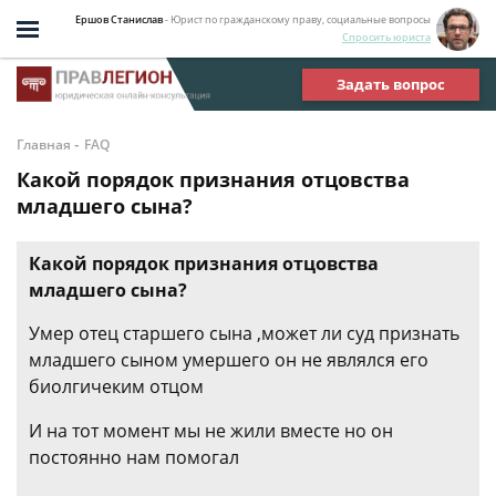
Ершов Станислав
- Юрист по гражданскому праву, социальные вопросы
Спросить юриста
Задать вопрос
-
Главная
FAQ
Какой порядок признания отцовства
младшего сына?
Какой порядок признания отцовства
младшего сына?
Умер отец старшего сына ,может ли суд признать
младшего сыном умершего он не являлся его
биолгичеким отцом
И на тот момент мы не жили вместе но он
постоянно нам помогал