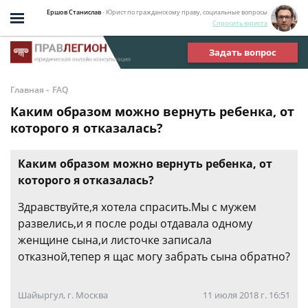
Ершов Станислав
- Юрист по гражданскому праву, социальные вопросы
Спросить юриста
Задать вопрос
-
Главная
FAQ
Каким образом можно вернуть ребенка, от
которого я отказалась?
Каким образом можно вернуть ребенка, от
которого я отказалась?
Здравствуйте,я хотела спрасить.Мы с мужем
развелись,и я после роды отдавала одному
женщине сына,и листочке записала
отказной,тепер я щас могу забрать сына обратно?
Шайыргул, г. Москва
11 июля 2018 г. 16:51