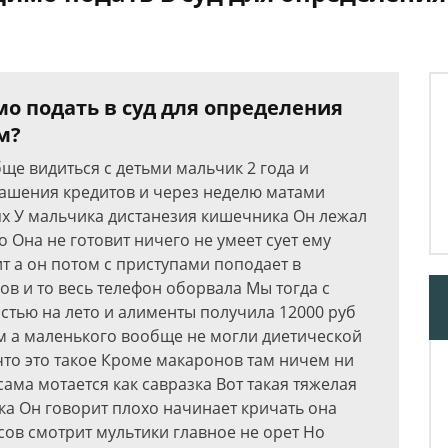
о подать в суд для определения
м?
ще видиться с детьми мальчик 2 года и
огашения кредитов и через неделю матами
ях У мальчика дистанезия кишечника Он лежал
 Она не готовит ничего не умеет сует ему
т а он потом с приступами поподает в
ов и то весь телефон оборвала Мы тогда с
стью на лето и алименты получила 12000 руб
м а маленького вообще не могли диетической
что это такое Кроме макаронов там ничем ни
ама мотается как савразка Вот такая тяжелая
ка Он говорит плохо начинает кричать она
асов смотрит мультики главное не орет Но