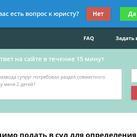
данскому праву, социальные вопросы
Получите консул
вас есть вопрос к юристу?
Нет
Да
бес
FAQ
Задать
вет на сайте в течение 15 минут
имо подать в суд для определения