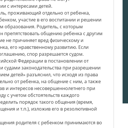
ии с интересами детей.
тель, проживающий отдельно от ребенка,
бенком, участие в его воспитании и решении
м образования. Родитель, с которым
ен препятствовать общению ребенка с другим
ие не причиняет вред физическому и
ка, его нравственному развитию. Если
соглашению, спор разрешается судом.
сийской Федерации в постановлении от
ии судами законодательства при разрешении
ием детей» разъяснил, что исходя из права
льно от ребенка, на общение с ним, а также
ав и интересов несовершеннолетнего при
уду с учетом обстоятельств каждого
ределить порядок такого общения (время,
щения и т.п.), изложив его в резолютивной
щения родителя с ребенком принимаются во