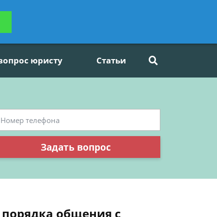
ьтацию
Задать вопрос
платно
 вопрос юристу
Статьи
Задать вопрос
 порядка общения с