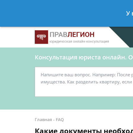
Ершов Станислав
- Юрист по граж
У 
Спросить юриста
Консультация юриста онлайн. От
Главная
-
FAQ
Какие документы необход