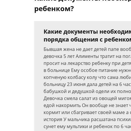
ребенком?
Какие документы необходим
порядка общения с ребенко
Бывшая жена не дает детей папе вооб
девочка 5 лет Алименты тратит на п
просит на лекарство ребенку при дет
в больнице Ему особое питание нужно
копченую колбасу колу что сама люби
больницу 23 июня дала детей на 6 час
бабушкой и дедушкой одели их полно
Девочка смела салат из овощей миго
едой накормить Он вообще не знает 
кормит или сбагривает своей маме а с
история У мальчика расшатана психи
сунет ему мультики и ребенок по 6 ч