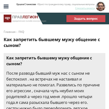
Ершов Станислав
- Юрист по гражданскому праву, социальные вопросы
Спросить юриста
Задать вопрос
-
Главная
FAQ
Как запретить бывшему мужу общение с
сыном?
Как запретить бывшему мужу общение с
сыном?
После развода бывший муж нас с сыном не
беспокоил . на встречах не настаивал и
материально не помогал. Развелись по причине
его агрессии , сначала чуть неубил моих
родителей а через год меня .прошло четыри
года.я сама разыскала бывшего через его.
сестру,нужно было переоформить детское