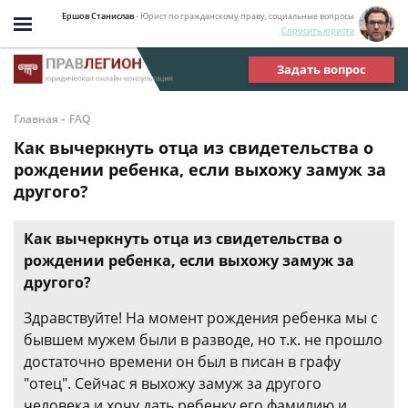
Ершов Станислав
- Юрист по гражданскому праву, социальные вопросы
Спросить юриста
Задать вопрос
-
Главная
FAQ
Как вычеркнуть отца из свидетельства о
рождении ребенка, если выхожу замуж за
другого?
Как вычеркнуть отца из свидетельства о
рождении ребенка, если выхожу замуж за
другого?
Здравствуйте! На момент рождения ребенка мы с
бывшем мужем были в разводе, но т.к. не прошло
достаточно времени он был в писан в графу
"отец". Сейчас я выхожу замуж за другого
человека и хочу дать ребенку его фамилию и