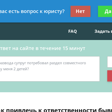
данскому праву, социальные вопросы
Получите консул
вас есть вопрос к юристу?
Нет
Да
бес
FAQ
Задать
вет на сайте в течение 15 минут
ак привлечь к ответственности быв