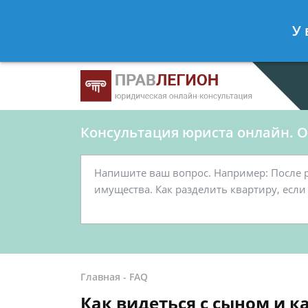
Ершов Станислав
- Юрист по граж
У 
Спросить юриста
Консультация юриста онлайн. От
Главная
-
FAQ
Как видеться с сыном и к