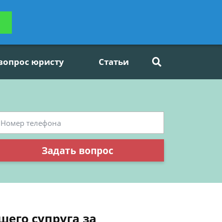
ьтацию
Задать вопрос
платно
 вопрос юристу
Статьи
Задать вопрос
шего супруга за