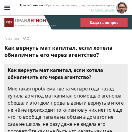
Ершов Станислав
- Юрист по гражданскому праву, социальные вопросы
Спросить юриста
Задать вопрос
-
Главная
FAQ
Как вернуть мат капитал, если хотела
обналичить его через агентство?
Как вернуть мат капитал, если хотела
обналичить его через агентство?
Мне такая проблема где та четыре года назад
купила дом под мат капитал с помощью агенства
обещали этот дом продать деньги вернуть в итоге
не чё не происходит то клиентов у них нет то еще
что то вообще папала на обман а дом этот не
сада не школы не разу даже не видела его
посоветуйте как мне быть что делать как мне