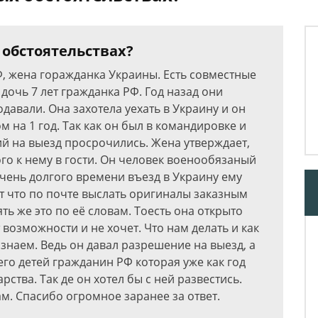
 обстоятельствах?
Ф, жена горажданка Украины. Есть совместные
дочь 7 лет гражданка РФ. Год назад они
давали. Она захотела уехать в Украину и он
 на 1 год. Так как он был в командировке и
ий на выезд просрочились. Жена утверждает,
ого к нему в гости. Он человек военообязаный
очень долгого времени въезд в Украину ему
т что по почте выслать оригиналы заказным
ь же это по её словам. Тоесть она открыто
 возможности и не хочет. Что нам делать и как
 знаем. Ведь он давал разрешение на выезд, а
его детей гражданин РФ которая уже как год
рства. Так де он хотел бы с ней развестись.
ам. Спасибо огромное заранее за ответ.