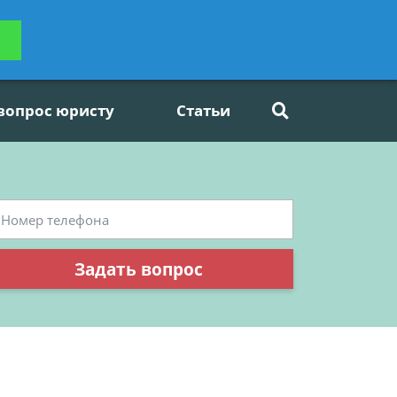
ьтацию
Задать вопрос
платно
 вопрос юристу
Статьи
Задать вопрос