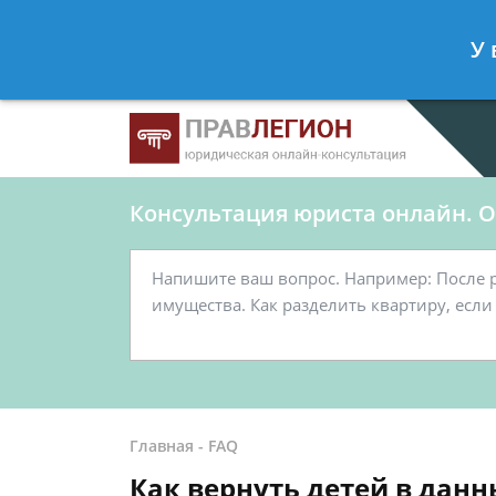
Ершов Станислав
- Юрист по граж
У 
Спросить юриста
Консультация юриста онлайн. От
Главная
-
FAQ
Как вернуть детей в данн