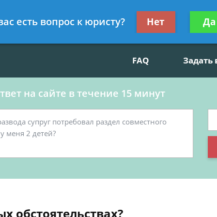
данскому праву, социальные вопросы
Получите консул
вас есть вопрос к юристу?
Нет
Да
бес
FAQ
Задать
вет на сайте в течение 15 минут
ых обстоятельствах?