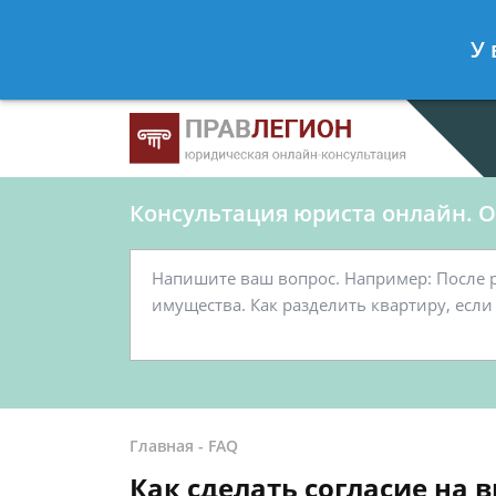
Ершов Станислав
- Юрист по граж
У 
Спросить юриста
Консультация юриста онлайн. От
Главная
-
FAQ
Как сделать согласие на 