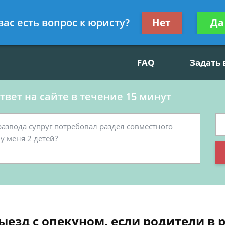
данскому праву, социальные вопросы
Получите консул
вас есть вопрос к юристу?
Нет
Да
бес
FAQ
Задать
вет на сайте в течение 15 минут
выезд с опекуном, если родители в 