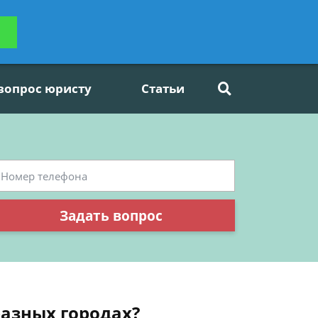
ьтацию
Задать вопрос
платно
 вопрос юристу
Статьи
Задать вопрос
разных городах?