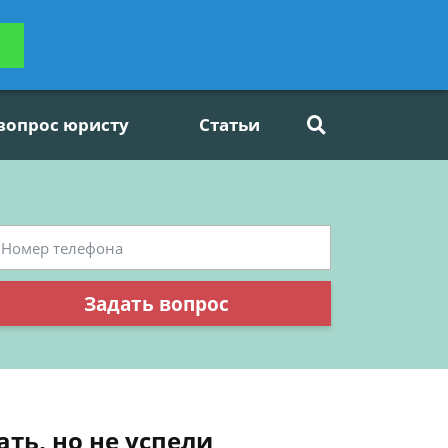
ьтацию
Задать вопрос
платно
 вопрос юристу
Статьи
Задать вопрос
ать, но не успели