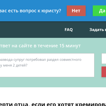
данскому праву, социальные вопросы
Получите консул
вас есть вопрос к юристу?
Нет
Да
бес
FAQ
Задать
вет на сайте в течение 15 минут
рти отца, если его хотят кремиров