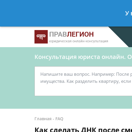
Ершов Станислав
- Юрист по граж
У 
Спросить юриста
Консультация юриста онлайн. От
Главная
-
FAQ
Как сделать ДНК после сме