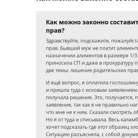
Как можно законно состави
прав?
Здравствуйте, подскажите, пожалуйст
прав. Бывший муж не платит алименты
назначении алиментов в размере 1/3
приносила СП и даже в прокуратуру пи
две темы: лишение родительских прав 
И ещё вопрос, я оплатила госпошлину
и пришла туда с исковым заявлением. 
получала решение. Это, получается, п
заявление, так как я не правильно н
что мне не к ним. Сказали смотреть о
Но я от туда и списывала. Весь калам
хочет подсказать где этот образец зл
Ситуацию разъясняла, с собой докуме