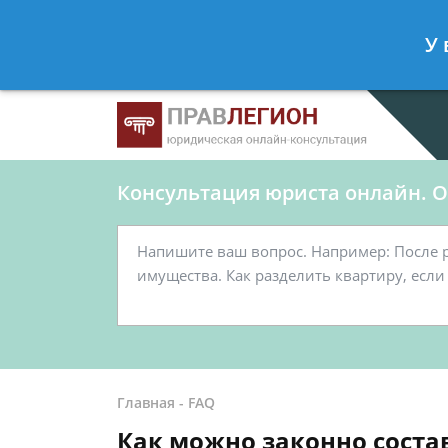
Ершов Станислав
- Юрист по граж
У 
Спросить юриста
Консультация юриста онлайн. От
Главная
-
FAQ
Как можно законно соста