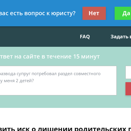
данскому праву, социальные вопросы
Получите консул
вас есть вопрос к юристу?
Нет
Да
бес
FAQ
Задать
вет на сайте в течение 15 минут
вить иск о лишении родительских 