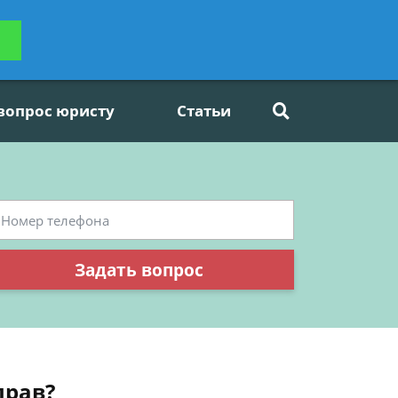
ьтацию
Задать вопрос
платно
 вопрос юристу
Статьи
Задать вопрос
прав?