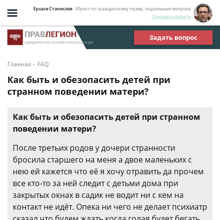
Ершов Станислав
- Юрист по гражданскому праву, социальные вопросы
Спросить юриста
Задать вопрос
-
Главная
FAQ
Как быть и обезопасить детей при
странном поведении матери?
Как быть и обезопасить детей при странном
поведении матери?
После третьих родов у дочери странности
бросила старшего на меня а двое маленьких с
нею ей кажется что её я хочу отравить да прочем
все кто-то за ней следит с детьми дома при
закрытых окнах в садик не водит ни с кем на
контакт не идёт. Опека ни чего не делает психиатр
сказал что будем ждать когда голая будет бегать