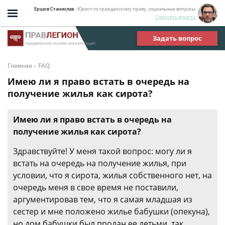
Ершов Станислав
- Юрист по гражданскому праву, социальные вопросы
Спросить юриста
Задать вопрос
-
Главная
FAQ
Имею ли я право встать в очередь на
получение жилья как сирота?
Имею ли я право встать в очередь на
получение жилья как сирота?
Здравствуйте! У меня такой вопрос: могу ли я
встать на очередь на получение жилья, при
условии, что я сирота, жилья собственного нет, на
очередь меня в свое время не поставили,
аргументировав тем, что я самая младшая из
сестер и мне положено жилье бабушки (опекуна),
но дом бабушки был продан ее детьми, так