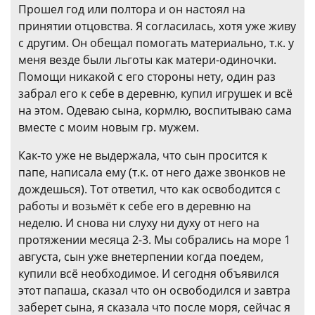
Прошел год или полтора и он настоял на
принятии отцовства. Я согласилась, хотя уже живу
с другим. Он обещал помогать материально, т.к. у
меня везде были льготы как матери-одиночки.
Помощи никакой с его стороны нету, один раз
забрал его к себе в деревню, купил игрушек и всё
на этом. Одеваю сына, кормлю, воспитываю сама
вместе с моим новым гр. мужем.
Как-то уже не выдержала, что сын просится к
папе, написала ему (т.к. от него даже звонков не
дождешься). Тот ответил, что как освободится с
работы и возьмёт к себе его в деревню на
неделю. И снова ни слуху ни духу от него на
протяжении месяца 2-3. Мы собрались на море 1
августа, сын уже внетерпении когда поедем,
купили всё необходимое. И сегодня объявился
этот папаша, сказал что он освободился и завтра
заберет сына, я сказала что после моря, сейчас я